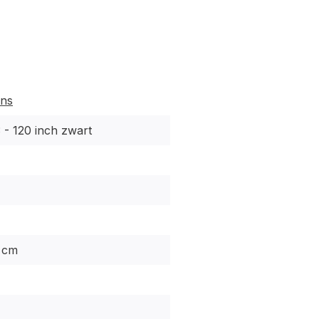
ens
- 120 inch zwart
 cm