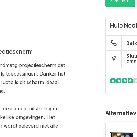
Send mail
Hulp Nod
Bel 
jectiescherm
Stuu
emai
andmatig projectiescherm dat
ele toepassingen. Dankzij het
ctie is dit scherm ideaal
a.
ofessionele uitstraling en
Alternatie
kelijke omgevingen. Het
n wordt geleverd met alle