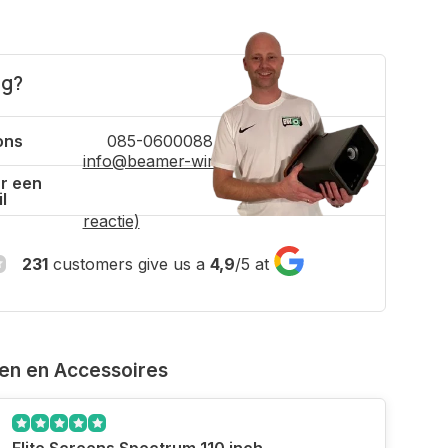
ig?
ons
085-0600088
info@beamer-winkel.nl
(binnen 4 uur
r een
l
reactie)
231
customers give us a
4,9
/
5
at
ven en Accessoires