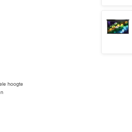
ele hoogte
en