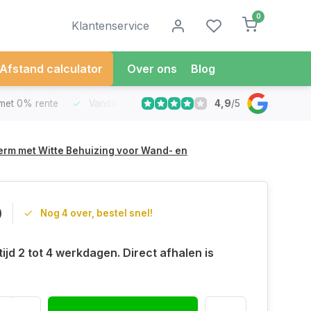
0
Klantenservice
Afstand calculator
Over ons
Blog
4,9
/
5
met 0% rente
Vandaag besteld
Morgen in Huis*
30 Dag
erm met Witte Behuizing voor Wand- en
0
Nog 4 over, bestel snel!
ijd 2 tot 4 werkdagen. Direct afhalen is