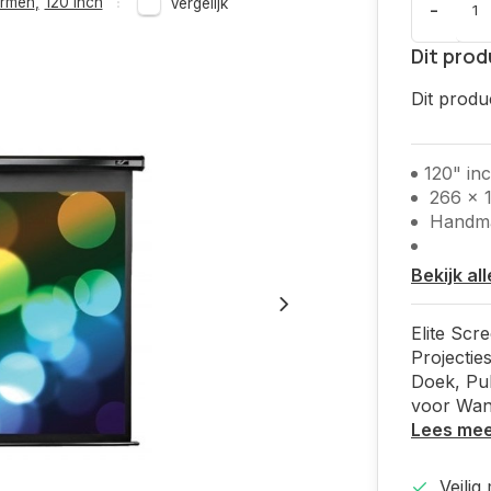
ermen
,
120 inch
Vergelijk
-
Dit prod
Dit produ
120" in
266 x 
Handmat
Bekijk al
Elite Scr
Projecti
Doek, Pu
voor Wan
Lees me
Veilig