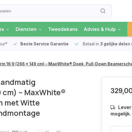
es
Diensten
Tweedekans
Advies & Hulp
our*
Beste Service Garantie
Betaal in
3 gelijke delen
erm 16:9 (266 x 149 cm) – MaxWhite® Doek, Pull-Down Beamersch
 Handmatig
329,0
49 cm) – MaxWhite®
 met Witte
Levert
ondmontage
mogelijk.