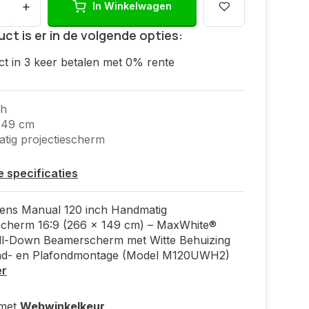
+
In Winkelwagen
uct is er in de volgende opties:
ct in 3 keer betalen met 0% rente
ch
149 cm
ig projectiescherm
le specificaties
eens Manual 120 inch Handmatig
escherm 16:9 (266 x 149 cm) – MaxWhite®
ll-Down Beamerscherm met Witte Behuizing
d- en Plafondmontage (Model M120UWH2)
er
 met
Webwinkelkeur