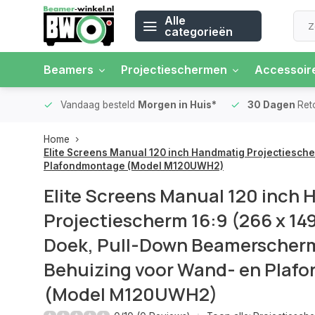
Alle
categorieën
Beamers
Projectieschermen
Accessoir
 rente
Vandaag besteld
Morgen in Huis*
30 Dagen
Ret
Home
Elite Screens Manual 120 inch Handmatig Projectiesch
Plafondmontage (Model M120UWH2)
Elite Screens Manual 120 inch
Projectiescherm 16:9 (266 x 1
Doek, Pull-Down Beamerscherm
Behuizing voor Wand- en Plaf
(Model M120UWH2)