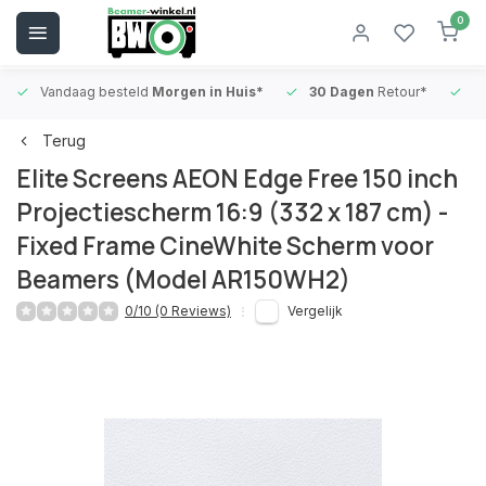
0
Vandaag besteld
Morgen in Huis*
30 Dagen
Retour*
B
Terug
Elite Screens AEON Edge Free 150 inch
Projectiescherm 16:9 (332 x 187 cm) -
Fixed Frame CineWhite Scherm voor
Beamers (Model AR150WH2)
0/10 (0 Reviews)
Vergelijk