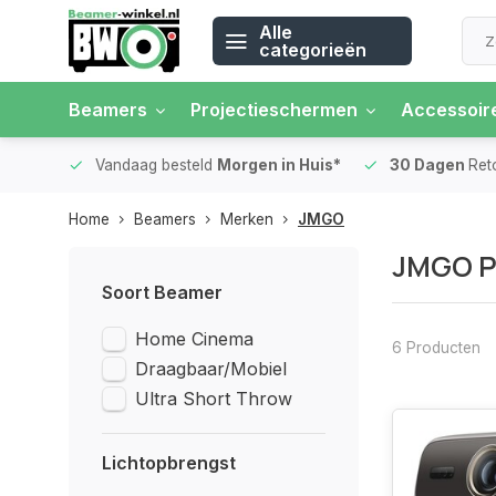
Alle
categorieën
Beamers
Projectieschermen
Accessoir
 rente
Vandaag besteld
Morgen in Huis*
30 Dagen
Ret
Home
Beamers
Merken
JMGO
JMGO P
Soort Beamer
Home Cinema
6 Producten
Draagbaar/Mobiel
Ultra Short Throw
Lichtopbrengst