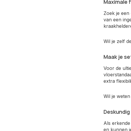
Maximale f
Zoek je een
van een ing
kraakheldere
Wil je zelf 
Maak je s
Voor de ult
vloerstanda
extra flexibi
Wil je wete
Deskundig 
Als erkende
en kunnen je