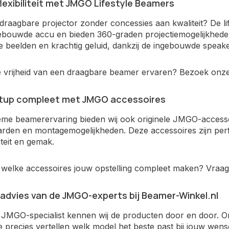
lexibiliteit met JMGO Lifestyle Beamers
 draagbare projector zonder concessies aan kwaliteit? De 
ebouwde accu en bieden 360-graden projectiemogelijkheden.
 beelden en krachtig geluid, dankzij de ingebouwde speake
de vrijheid van een draagbare beamer ervaren? Bezoek onze
etup compleet met JMGO accessoires
ieme beamerervaring bieden wij ook originele JMGO-access
arden en montagemogelijkheden. Deze accessoires zijn p
liteit en gemak.
n welke accessoires jouw opstelling compleet maken? Vraag
advies van de JMGO-experts bij Beamer-Winkel.nl
 JMGO-specialist kennen wij de producten door en door. 
 precies vertellen welk model het beste past bij jouw wense