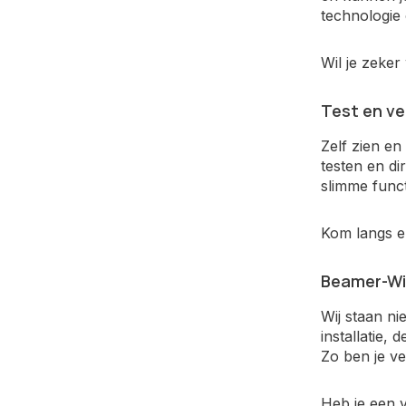
technologie 
Wil je zeke
Test en ve
Zelf zien e
testen en di
slimme funct
Kom langs e
Beamer-Win
Wij staan ni
installatie,
Zo ben je ve
Heb je een 