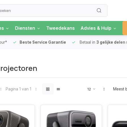
es
Diensten
Tweedekans
Advies & Hulp
our*
Beste Service Garantie
Betaal in
3 gelijke delen
rojectoren
Pagina 1 van 1
Meest 