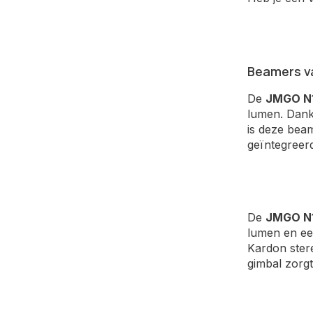
Beamers v
De
JMGO N1
lumen. Dankz
is deze bea
geïntegreerd
De
JMGO N1
lumen en een
Kardon stere
gimbal zorgt