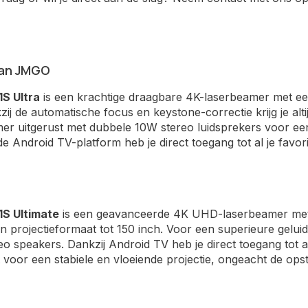
an JMGO
S Ultra
is een krachtige draagbare 4K-laserbeamer met e
ij de automatische focus en keystone-correctie krijg je alt
mer uitgerust met dubbele 10W stereo luidsprekers voor ee
e Android TV-platform heb je direct toegang tot al je favor
S Ultimate
is een geavanceerde 4K UHD-laserbeamer met
 projectieformaat tot 150 inch. Voor een superieure gelui
o speakers. Dankzij Android TV heb je direct toegang tot al 
 voor een stabiele en vloeiende projectie, ongeacht de opste