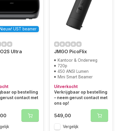
Nieuw! UST beamer
O2S Ultra
JMGO PicoFlix
Kantoor & Onderweg
720p
450 ANSI Lumen
Mini Smart Beamer
ocht
Uitverkocht
gbaar op bestelling
Verkrijgbaar op bestelling
gerust contact met
– neem gerust contact met
ons op!
,00
549,00
gelijk
Vergelijk