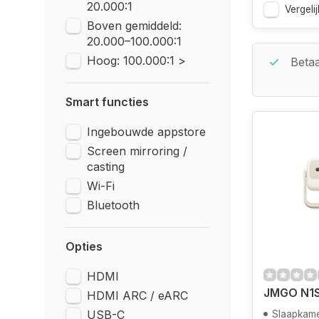
20.000:1
Vergelij
Boven gemiddeld:
20.000–100.000:1
Hoog: 100.000:1 >
Beste Service Garantie
Betaa
Smart functies
Ingebouwde appstore
Screen mirroring /
casting
Wi-Fi
Bluetooth
Opties
HDMI
JMGO N1
HDMI ARC / eARC
USB-C
Slaapkam