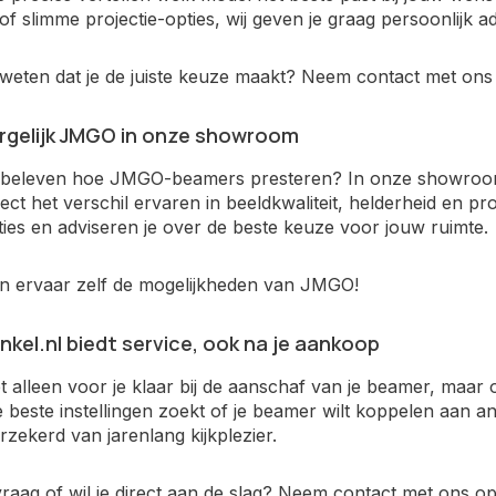
of slimme projectie-opties, wij geven je graag persoonlijk ad
r weten dat je de juiste keuze maakt? Neem contact met on
rgelijk JMGO in onze showroom
n beleven hoe JMGO-beamers presteren? In onze showroom 
rect het verschil ervaren in beeldkwaliteit, helderheid en 
ies en adviseren je over de beste keuze voor jouw ruimte.
n ervaar zelf de mogelijkheden van JMGO!
kel.nl
biedt service, ook na je aankoop
et alleen voor je klaar bij de aanschaf van je beamer, maar
 de beste instellingen zoekt of je beamer wilt koppelen aan 
rzekerd van jarenlang kijkplezier.
vraag of wil je direct aan de slag? Neem contact met ons