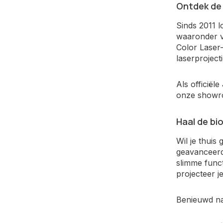
Ontdek de
Sinds 2011 
waaronder v
Color Laser
laserprojecti
Als officiël
onze showro
Haal de b
Wil je thui
geavanceerd
slimme funct
projecteer j
Benieuwd na