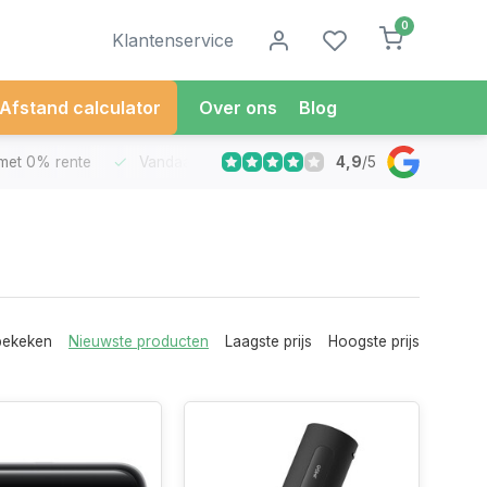
0
Klantenservice
Afstand calculator
Over ons
Blog
4,9
/
5
met 0% rente
Vandaag besteld
Morgen in Huis*
30 Dag
bekeken
Nieuwste producten
Laagste prijs
Hoogste prijs