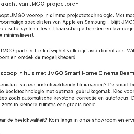
 kracht van JMGO-projectoren
loopt JMGO voorop in slimme projectietechnologie. Met me
oormalige specialisten van Apple en Samsung – blijft JM
-optische systeem levert haarscherpe beelden en levendige
e minimaliseert.
e JMGO-partner bieden wij het volledige assortiment aan. W
om en ontdek de mogelijkheden!
ioscoop in huis met JMGO Smart Home Cinema Beam
s genieten van een indrukwekkende filmervaring? De sma
e beeldtechnologie met optimaal gebruiksgemak. Kies voor
ies zoals automatische keystone-correctie en autofocus. D
e zelfs in kleinere ruimtes een groots beeld.
ar de beeldkwaliteit? Kom langs in onze showroom en ervaa