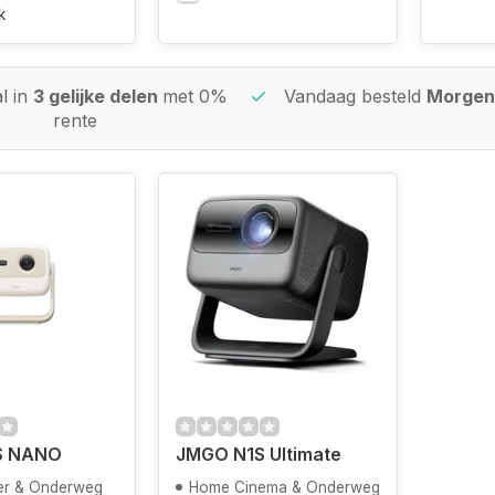
k
l in
3 gelijke delen
met 0%
Vandaag besteld
Morgen 
rente
S NANO
JMGO N1S Ultimate
er & Onderweg
Home Cinema & Onderweg