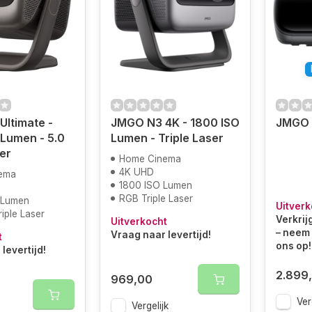
ltimate -
JMGO N3 4K - 1800 ISO
JMGO 
Lumen - 5.0
Lumen - Triple Laser
er
Home Cinema
4K UHD
ema
1800 ISO Lumen
RGB Triple Laser
 Lumen
Uitverk
iple Laser
Verkrij
Uitverkocht
– neem 
Vraag naar levertijd!
t
ons op!
levertijd!
2.899
969,00
Ver
Vergelijk