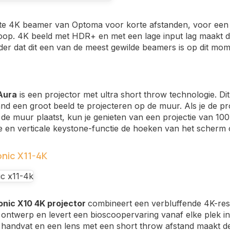
e 4K beamer van Optoma voor korte afstanden, voor een ze
oop. 4K beeld met HDR+ en met een lage input lag maakt d
r dat dit een van de meest gewilde beamers is op dit mo
Aura
is een projector met ultra short throw technologie. Dit
and een groot beeld te projecteren op de muur. Als je de pr
de muur plaatst, kun je genieten van een projectie van 10
e en verticale keystone-functie de hoeken van het scherm
nic X11-4K
nic X10 4K projector
combineert een verbluffende 4K-res
ontwerp en levert een bioscoopervaring vanaf elke plek in
handvat en een lens met een short throw afstand maakt d