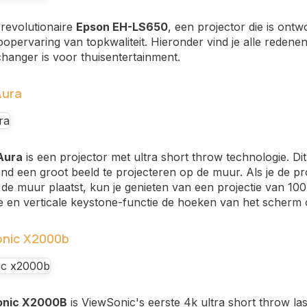
revolutionaire
Epson EH-LS650
, een projector die is on
oopervaring van topkwaliteit. Hieronder vind je alle reden
anger is voor thuisentertainment.
Aura
Aura
is een projector met ultra short throw technologie. Dit
and een groot beeld te projecteren op de muur. Als je de pr
de muur plaatst, kun je genieten van een projectie van 10
e en verticale keystone-functie de hoeken van het scherm
onic X2000b
onic X2000B
is ViewSonic's eerste 4k ultra short throw la