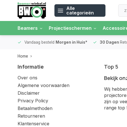
Alle
categorieën
Beamers
Projectieschermen
Accessoir
 rente
Vandaag besteld
Morgen in Huis*
30 Dagen
Ret
Home
Top 5
Informatie
Bekijk on
Over ons
Algemene voorwaarden
Wij hebben
Disclaimer
projector
Privacy Policy
zijn op ve
range top 
Betaalmethoden
Retourneren
Klantenservice