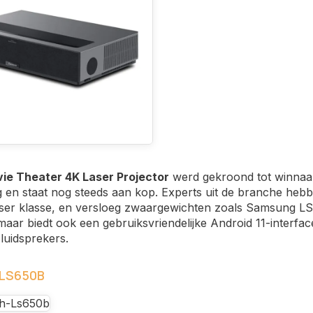
ie Theater 4K Laser Projector
werd gekroond tot winnaar
ng en staat nog steeds aan kop. Experts uit de branche heb
laser klasse, en versloeg zwaargewichten zoals Samsung LSP
maar biedt ook een gebruiksvriendelijke Android 11-interfa
 luidsprekers.
 LS650B