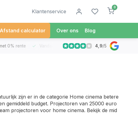
0
Klantenservice
Afstand calculator
Over ons
Blog
4,9
/
5
met 0% rente
Vandaag besteld
Morgen in Huis*
30 Dag
uurlijk zijn er in de categorie Home cinema betere
en gemiddeld budget. Projectoren van 25000 euro
stream projectoren voor home cinema. Bekijk de mid