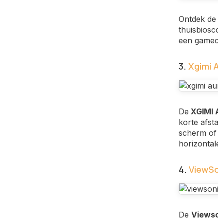
Ontdek de 
thuisbiosc
een gamech
3.
Xgimi 
De
XGIMI 
korte afst
scherm of 
horizontal
4.
ViewS
De
Views