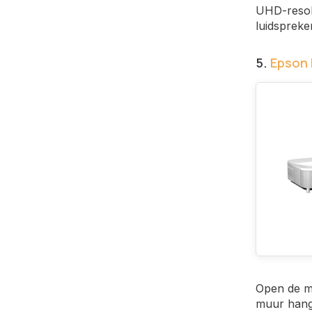
UHD-resol
luidsprek
5.
Epson
Open de m
muur hangt