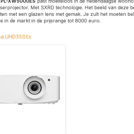
VPL-XW5000ES
past moeiteloos in de hedendaagse woonom
erprojector. Met SXRD technologie. Het beeld van deze be
en met een glazen lens met gemak. Je zult het moeten bel
e in de markt in de prijsrange tot 8000 euro.
a UHD35Stx