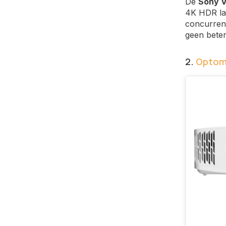
De
Sony 
4K HDR las
concurrent
geen beter
2.
Optom