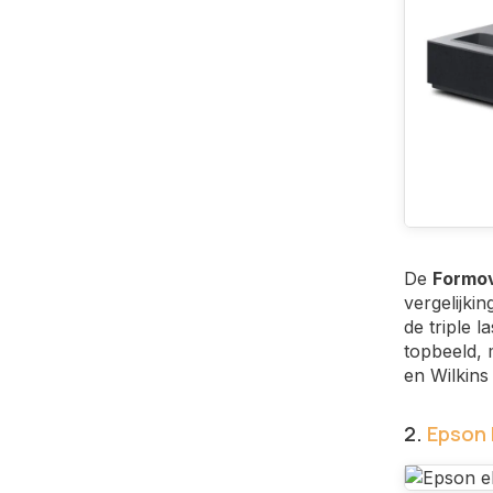
De
Formov
vergelijki
de triple 
topbeeld, 
en Wilkins
2.
Epson