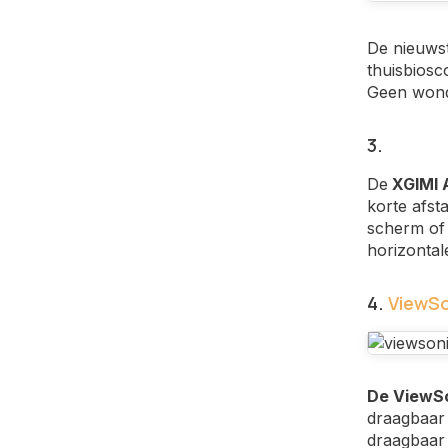
De nieuwst
thuisbiosc
Geen wonde
3.
De
XGIMI 
korte afst
scherm of 
horizontal
4.
ViewSo
De ViewSo
draagbaar 
draagbaar 