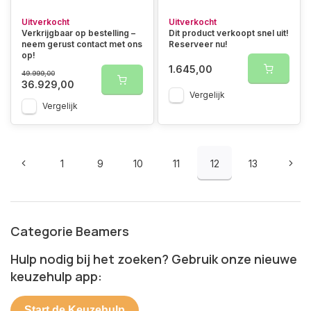
Uitverkocht
Uitverkocht
Verkrijgbaar op bestelling –
Dit product verkoopt snel uit!
neem gerust contact met ons
Reserveer nu!
op!
1.645,00
49.999,00
36.929,00
Vergelijk
Vergelijk
1
9
10
11
12
13
Categorie Beamers
Hulp nodig bij het zoeken? Gebruik onze nieuwe
keuzehulp app:
Start de Keuzehulp