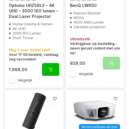
Optoma UHZ58LV – 4K
BenQ LW650
UHD – 3000 ISO lumen –
Kantoor Beamer
Dual Laser Projector
WXGA
4000 ANSI Lumen
Home Cinema & Gamen
Zakelijke projector
4K UHD
3000 ISO Lumen
Short Throw
Uitverkocht
Verkrijgbaar op bestelling -
neem gerust contact met ons
Nog 2 over, bestel snel!
op!
Voor 17:00 besteld, vandaag
nog verzonden!
929,00
1.999,00
Vergelijk
Vergelijk
Verwisselbare lenzen