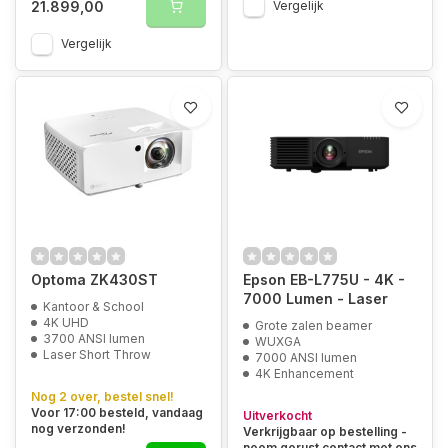
21.899,00
Vergelijk
Vergelijk
Optoma ZK430ST
Epson EB-L775U - 4K -
7000 Lumen - Laser
Kantoor & School
4K UHD
Grote zalen beamer
3700 ANSI lumen
WUXGA
Laser Short Throw
7000 ANSI lumen
4K Enhancement
Nog 2 over, bestel snel!
Voor 17:00 besteld, vandaag
Uitverkocht
nog verzonden!
Verkrijgbaar op bestelling -
neem gerust contact met ons