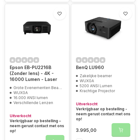
Epson EB-PU2216B
BenQ LU960
(Zonder lens) - 4K -
Zakelijke beamer
16000 Lumen - Laser
WUXGA
5200 ANSI Lumen
Grote Evenementen Beamer
Krachtige Projector
WUXGA
16.000 ANSI lumen
Verschillende Lenzen
Uitverkocht
Verkrijgbaar op bestelling -
neem gerust contact met ons
Uitverkocht
op!
Verkrijgbaar op bestelling –
neem gerust contact met ons
3.995,00
op!