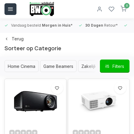
0
Vandaag besteld
Morgen in Huis*
30 Dagen
Retour*
B
Terug
Sorteer op Categorie
Home Cinema
Game Beamers
Zakelijke Beamers
Filters
Ult