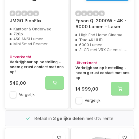
JMGO PicoFlix
Epson QL3000W - 4K -
6000 Lumen - Laser
Kantoor & Onderweg
720p
High End Home Cinema
450 ANSI Lumen
True 4K UHD
Mini Smart Beamer
6000 Lumen
3LCD met VRX Cinema Lens
Uitverkocht
Verkrijgbaar op bestelling –
Uitverkocht
neem gerust contact met ons
Verkrijgbaar op bestelling -
op!
neem gerust contact met ons
op!
549,00
14.999,00
Vergelijk
Vergelijk
Betaal in
3 gelijke delen
met 0% rente