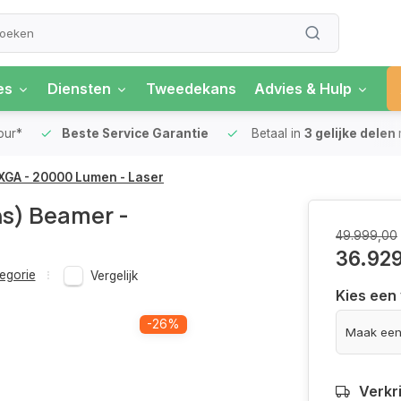
es
Diensten
Tweedekans
Advies & Hulp
our*
Beste Service Garantie
Betaal in
3 gelijke delen
XGA - 20000 Lumen - Laser
s) Beamer -
49.999,00
36.92
egorie
Vergelijk
Kies een
-26%
Verkr