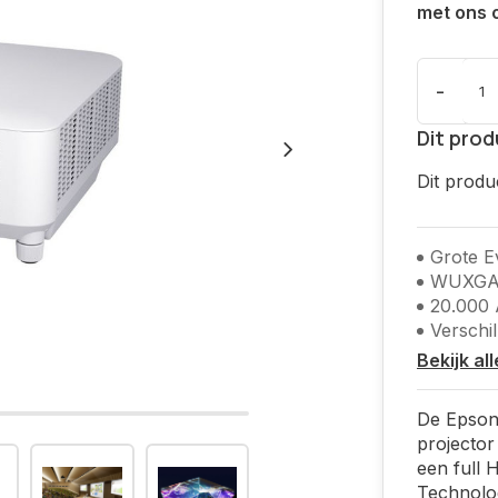
met ons 
-
Dit prod
Dit produ
Grote 
WUXG
20.000
Verschi
Bekijk al
De Epson 
projecto
een full
Technolog