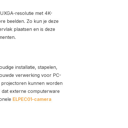
UXGA-resolutie met 4K-
ere beelden. Zo kun je deze
rvlak plaatsen en is deze
menten.
dige installatie, stapelen,
ngebouwde verwerking voor PC-
de projectoren kunnen worden
r dat externe computerware
ionele
ELPEC01-camera