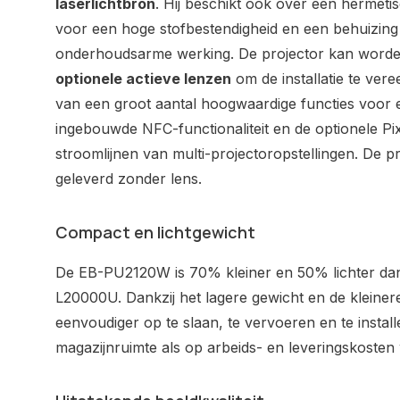
laserlichtbron
. Hij beschikt ook over een hermeti
voor een hoge stofbestendigheid en een behuizing 
onderhoudsarme werking. De projector kan word
optionele actieve lenzen
om de installatie te ver
van een groot aantal hoogwaardige functies voor een
ingebouwde NFC-functionaliteit en de optionele P
stroomlijnen van multi-projectoropstellingen. De 
geleverd zonder lens.
Compact en lichtgewicht
De EB-PU2120W is 70% kleiner en 50% lichter dan
L20000U. Dankzij het lagere gewicht en de kleinere
eenvoudiger op te slaan, te vervoeren en te insta
magazijnruimte als op arbeids- en leveringskosten