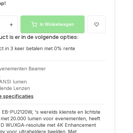
op!
+
In Winkelwagen
uct is er in de volgende opties:
ct in 3 keer betalen met 0% rente
Evenementen Beamer
A
 ANSI lumen
llende Lenzen
le specificaties
EB-PU2120W, 's werelds kleinste en lichtste
r met 20.000 lumen voor evenementen, heeft
 HD WUXGA-resolutie met 4K Enhancement
y voor ultraheldere beelden. Met