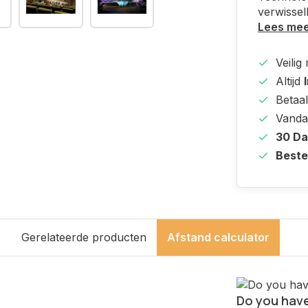
verwissel
Lees me
Veilig
Altijd
Betaal
Vanda
30 D
Beste
s
Gerelateerde producten
Afstand calculator
Do you have