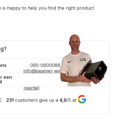
is happy to help you find the right product
ig?
ons
085-0600088
info@beamer-winkel.nl
(binnen 4 uur
r een
l
reactie)
231
customers give us a
4,9
/
5
at