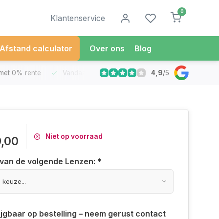
0
Klantenservice
Afstand calculator
Over ons
Blog
4,9
/
5
met 0% rente
Vandaag besteld
Morgen in Huis*
30 Dag
Niet op voorraad
9,00
 van de volgende Lenzen:
*
ijgbaar op bestelling – neem gerust contact