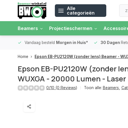
Alle
categorieën
Beamers
Projectieschermen
Accessoir
 rente
Vandaag besteld
Morgen in Huis*
30 Dagen
Ret
Home
Epson EB-PU2120W (zonder lens) Beamer - WU
Epson EB-PU2120W (zonder len
WUXGA - 20000 Lumen - Laser
0/10 (0 Reviews)
Toon alle:
Beamers
,
Cat