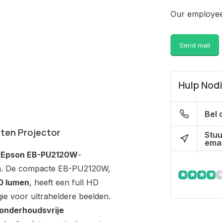
Our employee 
Send mail
Hulp Nod
Bel 
ten Projector
Stuu
emai
e
Epson EB-PU2120W
-
en. De compacte EB-PU2120W,
0 lumen
, heeft een full HD
 voor ultraheldere beelden.
 onderhoudsvrije