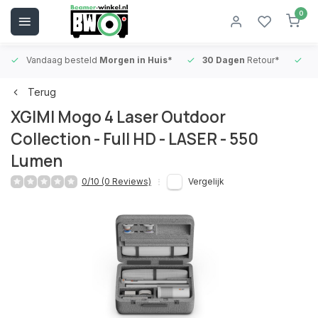
0
Vandaag besteld
Morgen in Huis*
30 Dagen
Retour*
B
Terug
XGIMI Mogo 4 Laser Outdoor
Collection - Full HD - LASER - 550
Lumen
0/10 (0 Reviews)
Vergelijk