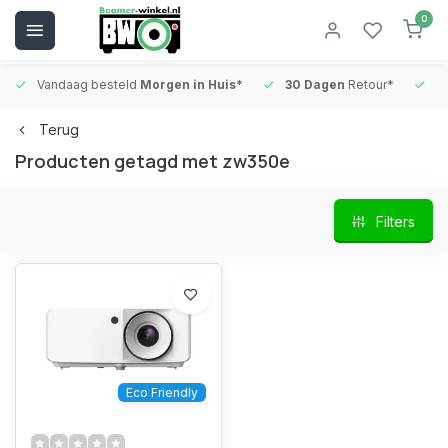
0
Vandaag besteld
Morgen in Huis*
30 Dagen
Retour*
B
Terug
Producten getagd met zw350e
Filters
Eco Friendly