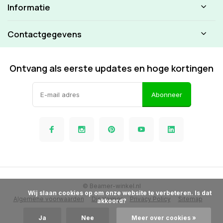
Informatie
Contactgegevens
Ontvang als eerste updates en hoge kortingen
Abonneer
© Beamer-winkel.nl
            Wij slaan cookies op om onze website te verbeteren. Is dat 
Algemene voorwaarden
Disclaimer
Privacy Policy
Sitemap
akkoord?

Ja
Nee
Meer over cookies »