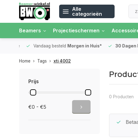
Alle
categorieën
Beamers
Projectieschermen
Accessoir
 rente
Vandaag besteld
Morgen in Huis*
30 Dagen
Ret
Home
Tags
xti 4002
Product
Prijs
0 Producten
€0 - €5
Beste Service Garantie
Betaa