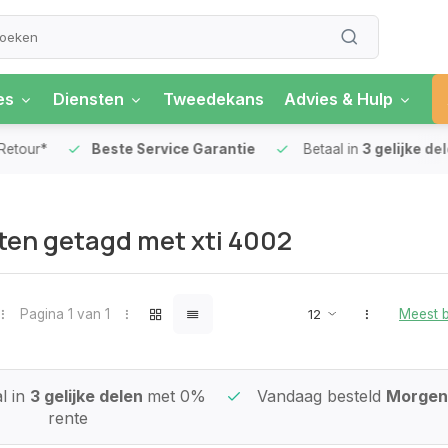
es
Diensten
Tweedekans
Advies & Hulp
our*
Beste Service Garantie
Betaal in
3 gelijke delen
en getagd met xti 4002
Pagina 1 van 1
Meest 
l in
3 gelijke delen
met 0%
Vandaag besteld
Morgen 
rente