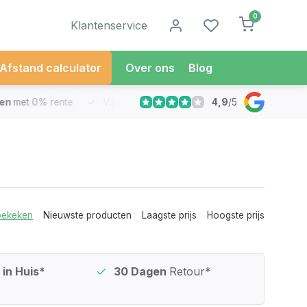
0
Klantenservice
Afstand calculator
Over ons
Blog
4,9
/
5
met 0% rente
Vandaag besteld
Morgen in Huis*
30 Dag
bekeken
Nieuwste producten
Laagste prijs
Hoogste prijs
in Huis*
30 Dagen
Retour*