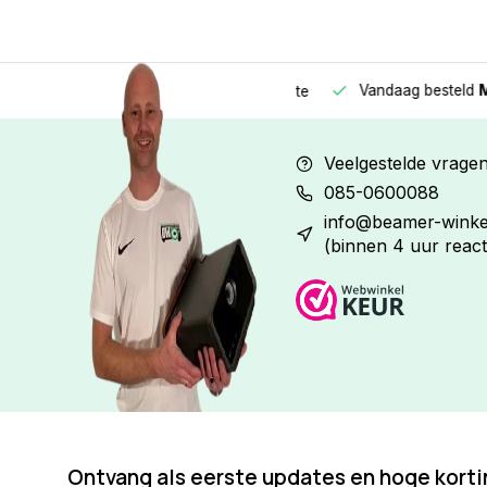
Vandaag besteld
Morge
Betaal in
3 gelijke delen
met 0% rente
Veelgestelde vrage
085-0600088
info@beamer-winkel
(binnen 4 uur react
Ontvang als eerste updates en hoge kort