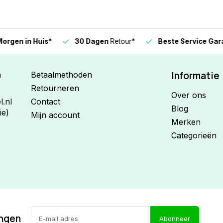
n in Huis*
30 Dagen
Retour*
Beste Service Garanti
Informatie
n
Betaalmethoden
Retourneren
Over ons
.nl
Contact
Blog
ie)
Mijn account
Merken
Categorieën
ingen
Abonneer