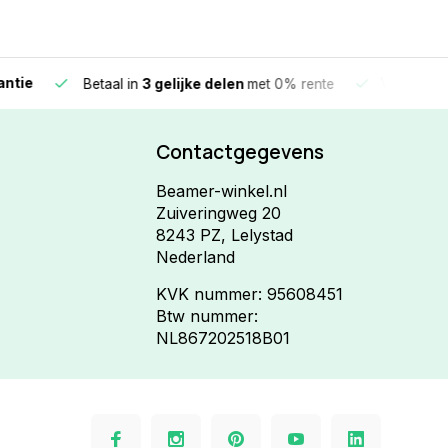
e
Vandaag beste
Betaal in
3 gelijke delen
met 0% rente
Contactgegevens
Beamer-winkel.nl
Zuiveringweg 20
8243 PZ, Lelystad
Nederland
KVK nummer: 95608451
Btw nummer:
NL867202518B01