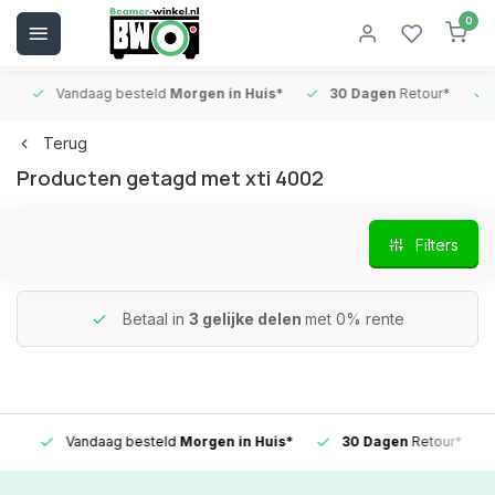
0
Vandaag besteld
Morgen in Huis*
30 Dagen
Retour*
B
Terug
Producten getagd met xti 4002
Filters
Betaal in
3 gelijke delen
met 0% rente
Vandaag besteld
Morgen in Huis*
30 Dagen
Retour*