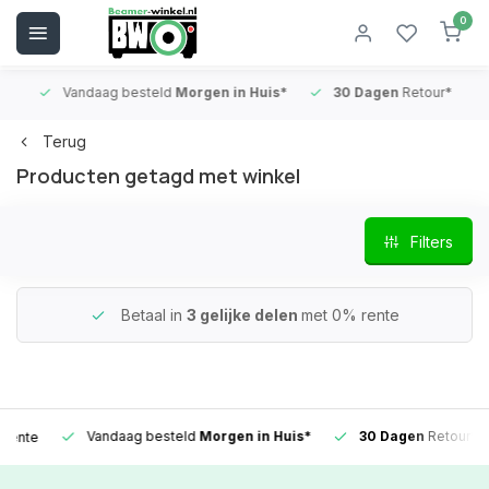
0
Vandaag besteld
Morgen in Huis*
30 Dagen
Retour*
B
Terug
Producten getagd met winkel
Filters
Betaal in
3 gelijke delen
met 0% rente
Vandaag besteld
Morgen in Huis*
30 Dagen
Retour*