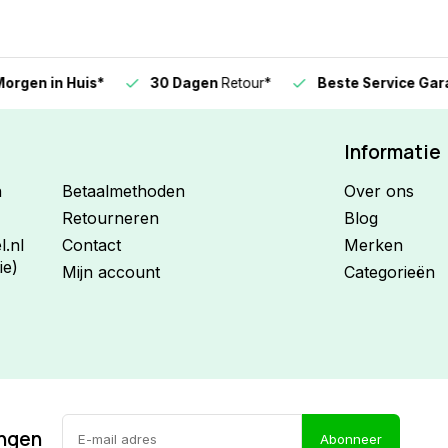
n in Huis*
30 Dagen
Retour*
Beste Service Garanti
Informatie
n
Betaalmethoden
Over ons
Retourneren
Blog
.nl
Contact
Merken
ie)
Mijn account
Categorieën
ingen
Abonneer