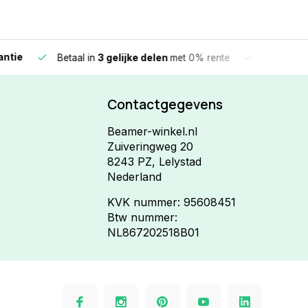
e
Vandaag beste
Betaal in
3 gelijke delen
met 0% rente
Contactgegevens
Beamer-winkel.nl
Zuiveringweg 20
8243 PZ, Lelystad
Nederland
KVK nummer: 95608451
Btw nummer:
NL867202518B01