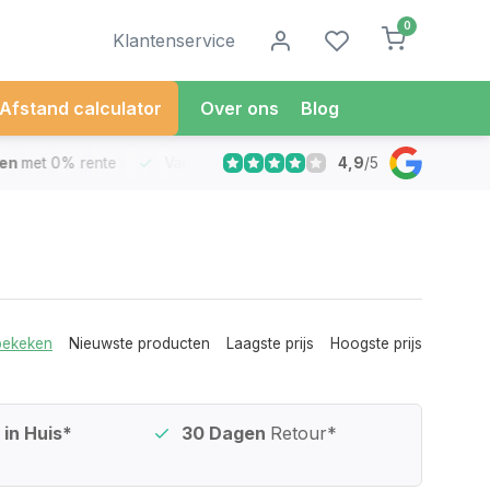
0
Klantenservice
Afstand calculator
Over ons
Blog
4,9
/
5
met 0% rente
Vandaag besteld
Morgen in Huis*
30 Dag
bekeken
Nieuwste producten
Laagste prijs
Hoogste prijs
in Huis*
30 Dagen
Retour*