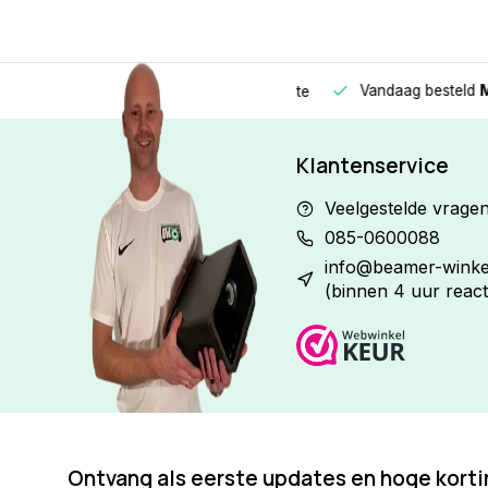
Vandaag besteld
Morge
Betaal in
3 gelijke delen
met 0% rente
Klantenservice
Veelgestelde vrage
085-0600088
info@beamer-winkel
(binnen 4 uur react
Ontvang als eerste updates en hoge kort