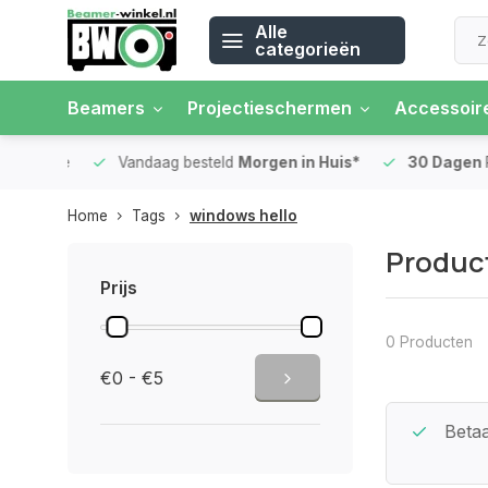
Alle
categorieën
Beamers
Projectieschermen
Accessoir
 rente
Vandaag besteld
Morgen in Huis*
30 Dagen
Ret
Home
Tags
windows hello
Product
Prijs
0 Producten
€0 - €5
Beste Service Garantie
Betaa