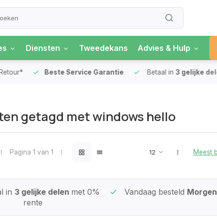
es
Diensten
Tweedekans
Advies & Hulp
our*
Beste Service Garantie
Betaal in
3 gelijke delen
en getagd met windows hello
Pagina 1 van 1
Meest 
l in
3 gelijke delen
met 0%
Vandaag besteld
Morgen 
rente