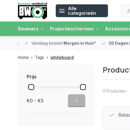
Alle
categorieën
Beamers
Projectieschermen
Accessoir
 rente
Vandaag besteld
Morgen in Huis*
30 Dagen
Ret
Home
Tags
whiteboard
Produc
Prijs
0 Producten
€0 - €5
Beste Service Garantie
Betaa