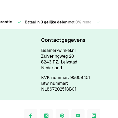
e
Vandaag beste
Betaal in
3 gelijke delen
met 0% rente
Contactgegevens
Beamer-winkel.nl
Zuiveringweg 20
8243 PZ, Lelystad
Nederland
KVK nummer: 95608451
Btw nummer:
NL867202518B01