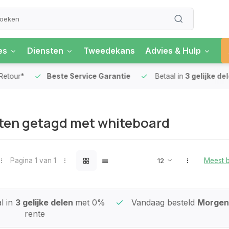
es
Diensten
Tweedekans
Advies & Hulp
our*
Beste Service Garantie
Betaal in
3 gelijke delen
ten getagd met whiteboard
Pagina 1 van 1
Meest 
l in
3 gelijke delen
met 0%
Vandaag besteld
Morgen 
rente