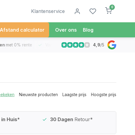
0
Klantenservice
Afstand calculator
Over ons
Blog
4,9
/
5
met 0% rente
Vandaag besteld
Morgen in Huis*
30 Dag
bekeken
Nieuwste producten
Laagste prijs
Hoogste prijs
in Huis*
30 Dagen
Retour*