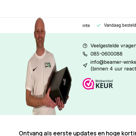
Vandaag besteld
Morge
Betaal in
3 gelijke delen
met 0% rente
Veelgestelde vrage
085-0600088
info@beamer-winkel
(binnen 4 uur react
Ontvang als eerste updates en hoge kort