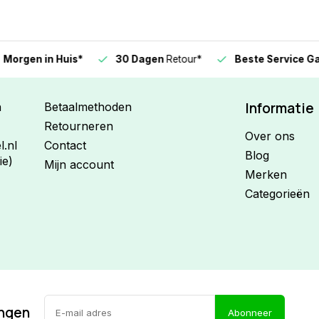
n in Huis*
30 Dagen
Retour*
Beste Service Garanti
Informatie
n
Betaalmethoden
Retourneren
Over ons
.nl
Contact
Blog
ie)
Mijn account
Merken
Categorieën
ingen
Abonneer