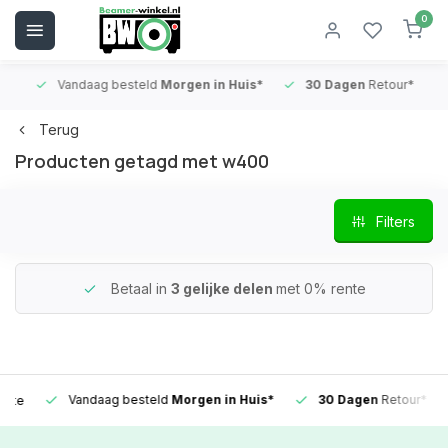
0
Vandaag besteld
Morgen in Huis*
30 Dagen
Retour*
B
Terug
Producten getagd met w400
Filters
Betaal in
3 gelijke delen
met 0% rente
Vandaag besteld
Morgen in Huis*
30 Dagen
Retour*