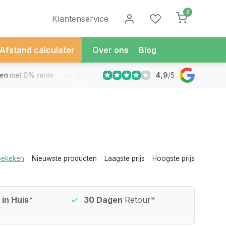
0
Klantenservice
Afstand calculator
Over ons
Blog
4,9
/
5
met 0% rente
Vandaag besteld
Morgen in Huis*
30 Dag
bekeken
Nieuwste producten
Laagste prijs
Hoogste prijs
in Huis*
30 Dagen
Retour*