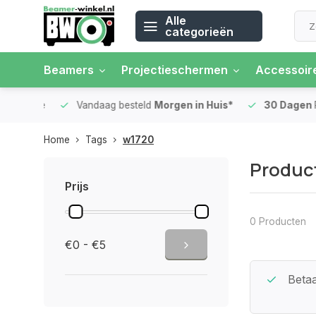
Alle
categorieën
Beamers
Projectieschermen
Accessoir
 rente
Vandaag besteld
Morgen in Huis*
30 Dagen
Ret
Home
Tags
w1720
Produc
Prijs
0 Producten
€0 - €5
Beste Service Garantie
Betaa