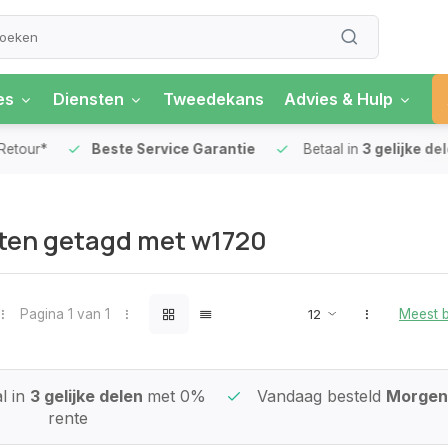
es
Diensten
Tweedekans
Advies & Hulp
our*
Beste Service Garantie
Betaal in
3 gelijke delen
ten getagd met w1720
Pagina 1 van 1
Meest 
l in
3 gelijke delen
met 0%
Vandaag besteld
Morgen 
rente