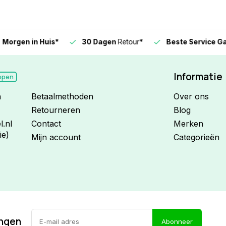
n in Huis*
30 Dagen
Retour*
Beste Service Garanti
Informatie
open
n
Betaalmethoden
Over ons
Retourneren
Blog
.nl
Contact
Merken
ie)
Mijn account
Categorieën
ingen
Abonneer