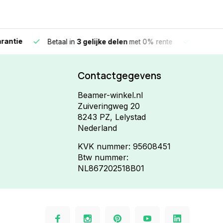
e
Vandaag beste
Betaal in
3 gelijke delen
met 0% rente
Contactgegevens
Beamer-winkel.nl
Zuiveringweg 20
8243 PZ, Lelystad
Nederland
KVK nummer: 95608451
Btw nummer:
NL867202518B01