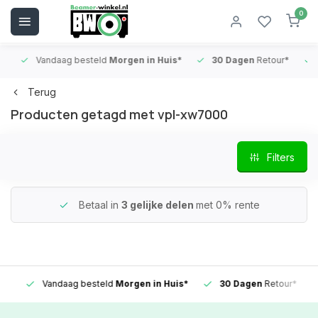
0
Vandaag besteld
Morgen in Huis*
30 Dagen
Retour*
B
Terug
Producten getagd met vpl-xw7000
Filters
Betaal in
3 gelijke delen
met 0% rente
Vandaag besteld
Morgen in Huis*
30 Dagen
Retour*