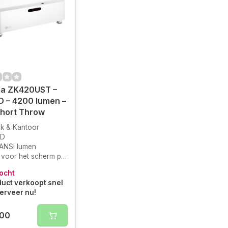
a ZK420UST –
 – 4200 lumen –
Short Throw
jk & Kantoor
HD
ANSI lumen
voor het scherm plaatsen
ocht
duct verkoopt snel
serveer nu!
,00