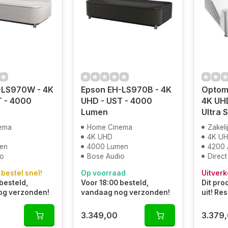
-LS970W - 4K
Epson EH-LS970B - 4K
Optom
T - 4000
UHD - UST - 4000
4K UHD
Lumen
Ultra 
ema
Home Cinema
Zakeli
4K UHD
4K U
en
4000 Lumen
4200 
io
Bose Audio
Direct 
 bestel snel!
Op voorraad
Uitverk
besteld,
Voor 18:00 besteld,
Dit pro
og verzonden!
vandaag nog verzonden!
uit! Re
3.349,00
3.379