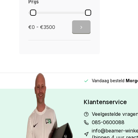
Prijs
€0 - €3500
Vandaag besteld
Morge
Betaal in
3 gelijke delen
met 0% rente
Klantenservice
Veelgestelde vrage
085-0600088
info@beamer-winkel
(binnen 4 uur react