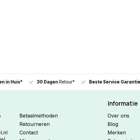
n in Huis*
30 Dagen
Retour*
Beste Service Garanti
Informatie
n
Betaalmethoden
Over ons
Retourneren
Blog
.nl
Contact
Merken
ie)