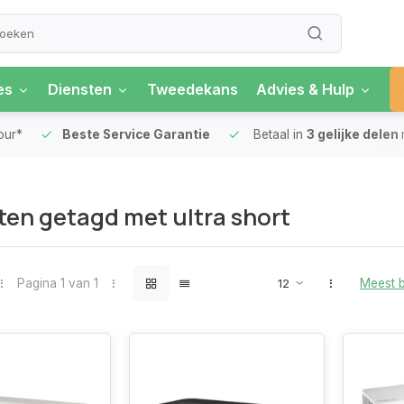
es
Diensten
Tweedekans
Advies & Hulp
our*
Beste Service Garantie
Betaal in
3 gelijke delen
en getagd met ultra short
Pagina 1 van 1
Meest 