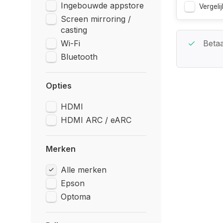
Ingebouwde appstore
Vergelij
Screen mirroring /
casting
Wi-Fi
Beste Service Garantie
Betaa
Bluetooth
Opties
HDMI
HDMI ARC / eARC
Merken
Alle merken
Epson
Optoma