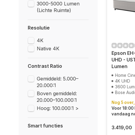
3000-5000 Lumen
(Lichte Ruimte)
Resolutie
4K
Native 4K
Epson EH
UHD - US
Contrast Ratio
Lumen
Home Cin
Gemiddeld: 5.000–
4K UHD
20.000:1
3600 Lum
Bose Aud
Boven gemiddeld:
20.000–100.000:1
Nog 5 over,
Hoog: 100.000:1 >
Voor 18:00 
vandaag n
Smart functies
3.419,00