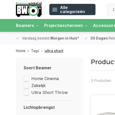
Alle
categorieën
Beamers
Projectieschermen
Accessoir
 rente
Vandaag besteld
Morgen in Huis*
30 Dagen
Ret
Home
Tags
ultra short
Product
Soort Beamer
Home Cinema
3 Producten
Zakelijk
Ultra Short Throw
Lichtopbrengst