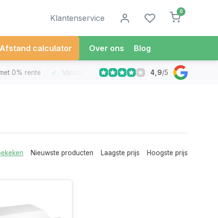
0
Klantenservice
Afstand calculator
Over ons
Blog
4,9
/
5
met 0% rente
Vandaag besteld
Morgen in Huis*
30 Dag
bekeken
Nieuwste producten
Laagste prijs
Hoogste prijs