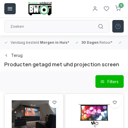
0
Vandaag besteld
Morgen in Huis*
30 Dagen
Retour*
B
Terug
Producten getagd met uhd projection screen
Filters