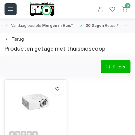
0
Vandaag besteld
Morgen in Huis*
30 Dagen
Retour*
B
Terug
Producten getagd met thuisbioscoop
Filters