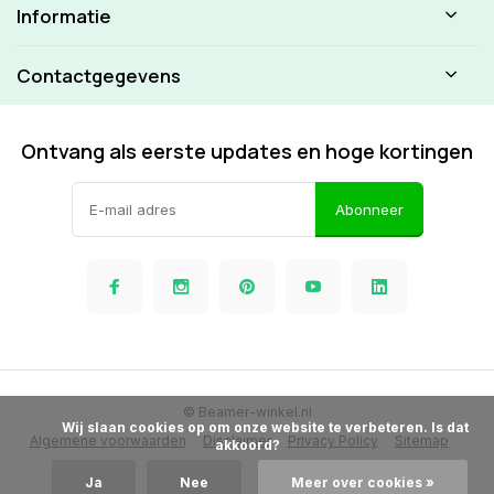
Informatie
Contactgegevens
Ontvang als eerste updates en hoge kortingen
Abonneer
© Beamer-winkel.nl
            Wij slaan cookies op om onze website te verbeteren. Is dat 
Algemene voorwaarden
Disclaimer
Privacy Policy
Sitemap
akkoord?

Ja
Nee
Meer over cookies »