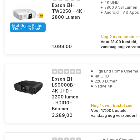
4K UHD
Epson EH-
2800 ANSI Lumen
TW6250 - 4K -
Android TV & Apps
2800 Lumen
Met Gratis Pathe
Thuis Film Bon!
Nog 2 over, bestel sn
Voor 18:00 besteld,
1.099,00
vandaag nog verzon
High End Home Cinema
4K UHD
Epson EH-
2200 Lumen
LS9000B -
Native 4K
4K UHD -
2200 lumen
- HDR10+
Nog 1 over, bestel snel!
Beamer
Voor 17:00 besteld,
3.289,00
vandaag nog verzonden!
Home Cinema