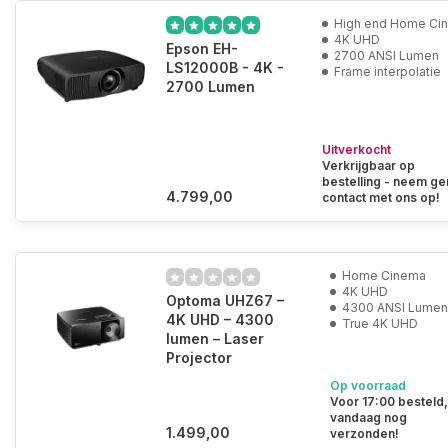
High end Home Ci
4K UHD
Epson EH-
2700 ANSI Lumen
LS12000B - 4K -
Frame interpolatie
2700 Lumen
Uitverkocht
Verkrijgbaar op
bestelling - neem ge
4.799,00
contact met ons op!
Home Cinema
4K UHD
Optoma UHZ67 –
4300 ANSI Lume
4K UHD – 4300
True 4K UHD
lumen – Laser
Projector
Op voorraad
Voor 17:00 besteld
vandaag nog
1.499,00
verzonden!