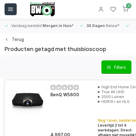
0
Vandaag besteld
Morgen in Huis*
30 Dagen
Retour*
B
Terug
Producten getagd met thuisbioscoop
Filters
High End Home Ci
True 4K UHD
BenQ W5800
2000 Lumen
HDR10+ en HLG
Nog 1 over, bestel sn
Levertijd 2 tot 4
werkdagen. Direct
4.997,00
afhalen niet mogelijk!