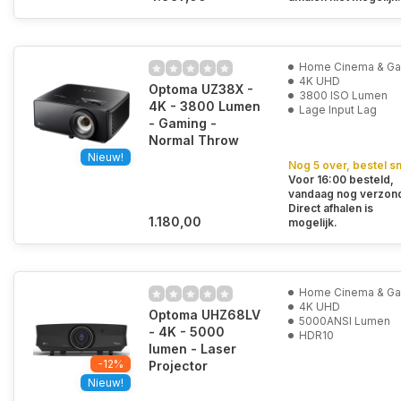
Home Cinema & G
4K UHD
Optoma UZ38X -
3800 ISO Lumen
4K - 3800 Lumen
Lage Input Lag
- Gaming -
Normal Throw
Nieuw!
Nog 5 over, bestel sn
Voor 16:00 besteld,
vandaag nog verzon
Direct afhalen is
1.180,00
mogelijk.
Home Cinema & G
4K UHD
Optoma UHZ68LV
5000ANSI Lumen
- 4K - 5000
HDR10
lumen - Laser
-12%
Projector
Nieuw!