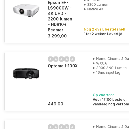
Epson EH-
2200 Lumen
LS9000W -
Native 4K
4K UHD -
2200 lumen
- HDR10+
Nog 2 over, bestel snel!
Beamer
1 tot 2 weken Levertijd
3.299,00
Home Cinema & G
WXGA
Optoma H190X
3900 ANSI Lumen
16ms input lag
Op voorraad
Voor 17:00 besteld,
449,00
vandaag nog verzon
Home Cinema & G