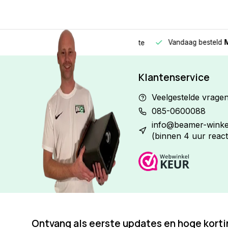
Vandaag besteld
Morge
Betaal in
3 gelijke delen
met 0% rente
Klantenservice
Veelgestelde vrage
085-0600088
info@beamer-winkel
(binnen 4 uur react
Ontvang als eerste updates en hoge kort