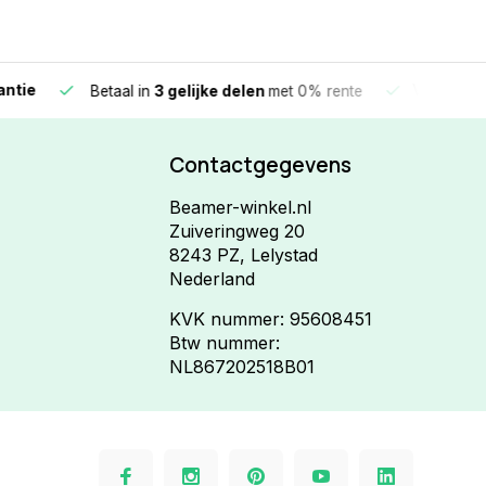
e
Vandaag beste
Betaal in
3 gelijke delen
met 0% rente
Contactgegevens
Beamer-winkel.nl
Zuiveringweg 20
8243 PZ, Lelystad
Nederland
KVK nummer: 95608451
Btw nummer:
NL867202518B01