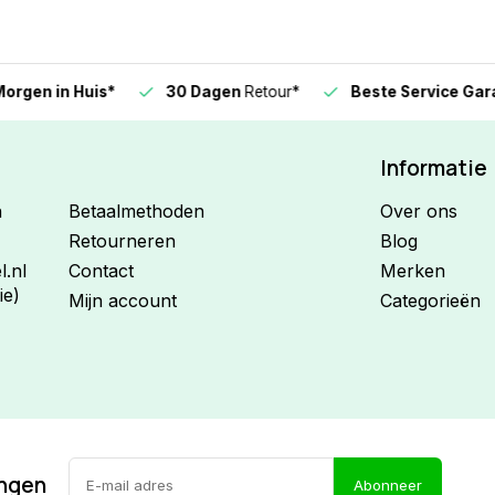
n in Huis*
30 Dagen
Retour*
Beste Service Garanti
Informatie
n
Betaalmethoden
Over ons
Retourneren
Blog
.nl
Contact
Merken
ie)
Mijn account
Categorieën
ingen
Abonneer