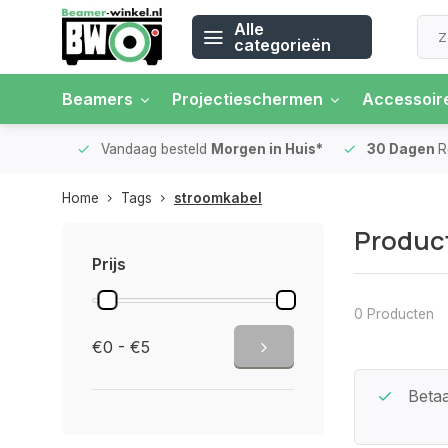
Alle
categorieën
Beamers
Projectieschermen
Accessoir
 rente
Vandaag besteld
Morgen in Huis*
30 Dagen
Ret
Home
Tags
stroomkabel
Produc
Prijs
0 Producten
€0 - €5
Beste Service Garantie
Betaa