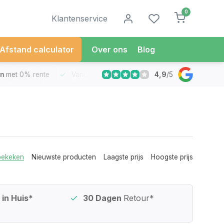
0
Klantenservice
Afstand calculator
Over ons
Blog
4,9
/
5
met 0% rente
Vandaag besteld
Morgen in Huis*
30 Dag
bekeken
Nieuwste producten
Laagste prijs
Hoogste prijs
in Huis*
30 Dagen
Retour*