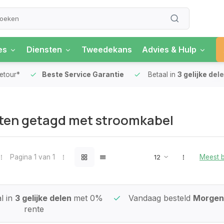
es
Diensten
Tweedekans
Advies & Hulp
our*
Beste Service Garantie
Betaal in
3 gelijke delen
ten getagd met stroomkabel
Pagina 1 van 1
Meest 
l in
3 gelijke delen
met 0%
Vandaag besteld
Morgen 
rente