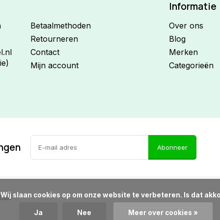
Informatie
n
Betaalmethoden
Over ons
Retourneren
Blog
.nl
Contact
Merken
ie)
Mijn account
Categorieën
ingen
Abonneer
d?

emap
Ja
Nee
Meer over cookies »