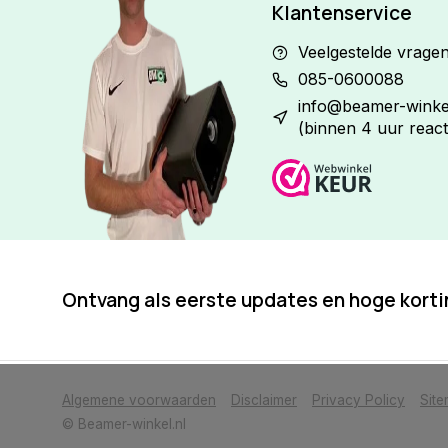
Klantenservice
Veelgestelde vrage
085-0600088
info@beamer-winkel
(binnen 4 uur react
Ontvang als eerste updates en hoge kort
            Wij slaan cookies op om onze website te verbeteren. Is dat akkoor
Algemene voorwaarden
Disclaimer
Privacy Policy
Sit
© Beamer-winkel.nl