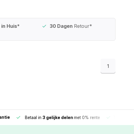
in Huis*
30 Dagen
Retour*
1
e
Vandaag beste
Betaal in
3 gelijke delen
met 0% rente