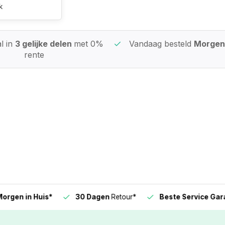
k
l in
3 gelijke delen
met 0%
Vandaag besteld
Morgen 
rente
n in Huis*
30 Dagen
Retour*
Beste Service Garanti