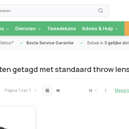
es
Diensten
Tweedekans
Advies & Hulp
our*
Beste Service Garantie
Betaal in
3 gelijke delen
en getagd met standaard throw len
Pagina 1 van 1
Meest 