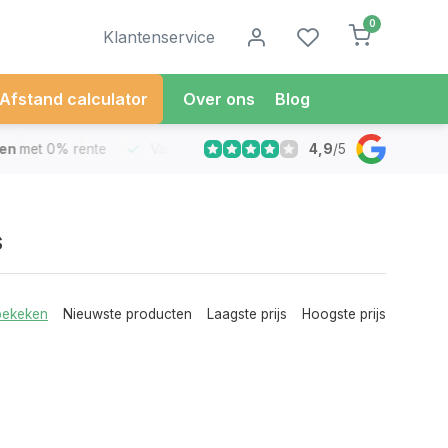
0
Klantenservice
Afstand calculator
Over ons
Blog
4,9
/
5
met 0% rente
Vandaag besteld
Morgen in Huis*
30 Dag
s
bekeken
Nieuwste producten
Laagste prijs
Hoogste prijs