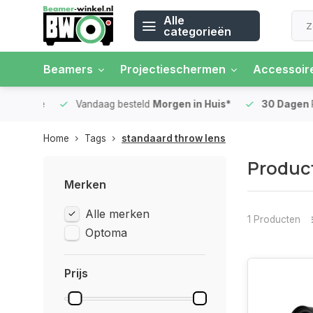
Alle
categorieën
Beamers
Projectieschermen
Accessoir
 rente
Vandaag besteld
Morgen in Huis*
30 Dagen
Ret
Home
Tags
standaard throw lens
Product
Merken
Alle merken
1 Producten
Optoma
Prijs