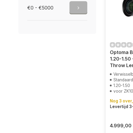
€0 - €5000
Optoma B
1.20-1.50
Throw Le
Verwisselb
Standaar
1.20-1.50
voor ZK100
Nog 3 over,
Levertijd 
4.999,00