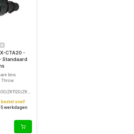
X-CTA20 -
 - Standaard
ns
are lens
d Throw
0/ZK1120/ZK1320
 bestel snel!
3-5 werkdagen