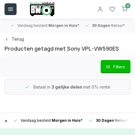
0
Vandaag besteld
Morgen in Huis*
30 Dagen
Retour*
B
Terug
Producten getagd met Sony VPL-VW590ES
Filters
Betaal in
3 gelijke delen
met 0% rente
Vandaag besteld
Morgen in Huis*
30 Dagen
Retour*