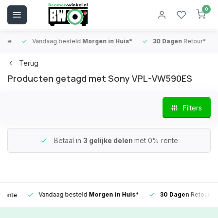
0
Vandaag besteld
Morgen in Huis*
30 Dagen
Retour*
B
Terug
Producten getagd met Sony VPL-VW590ES
Filters
Betaal in
3 gelijke delen
met 0% rente
Vandaag besteld
Morgen in Huis*
30 Dagen
Retour*
e