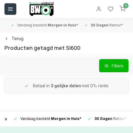
0
Vandaag besteld
Morgen in Huis*
30 Dagen
Retour*
B
Terug
Producten getagd met Si600
Filters
Betaal in
3 gelijke delen
met 0% rente
Vandaag besteld
Morgen in Huis*
30 Dagen
Retour*