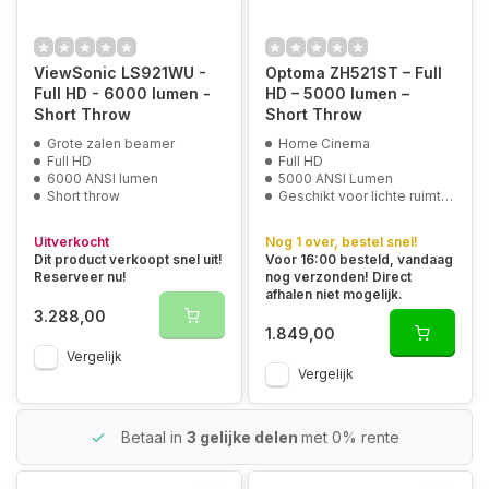
ViewSonic LS921WU -
Optoma ZH521ST – Full
Full HD - 6000 lumen -
HD – 5000 lumen –
Short Throw
Short Throw
Grote zalen beamer
Home Cinema
Full HD
Full HD
6000 ANSI lumen
5000 ANSI Lumen
Short throw
Geschikt voor lichte ruimtes
Uitverkocht
Nog 1 over, bestel snel!
Dit product verkoopt snel uit!
Voor 16:00 besteld, vandaag
Reserveer nu!
nog verzonden! Direct
afhalen niet mogelijk.
3.288,00
1.849,00
Vergelijk
Vergelijk
Betaal in
3 gelijke delen
met 0% rente