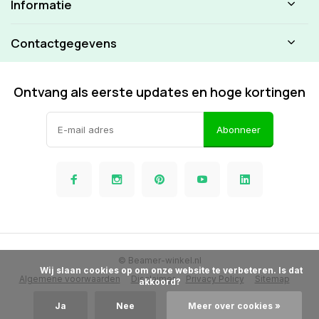
Informatie
Contactgegevens
Ontvang als eerste updates en hoge kortingen
Abonneer
© Beamer-winkel.nl
            Wij slaan cookies op om onze website te verbeteren. Is dat 
Algemene voorwaarden
Disclaimer
Privacy Policy
Sitemap
akkoord?

Ja
Nee
Meer over cookies »