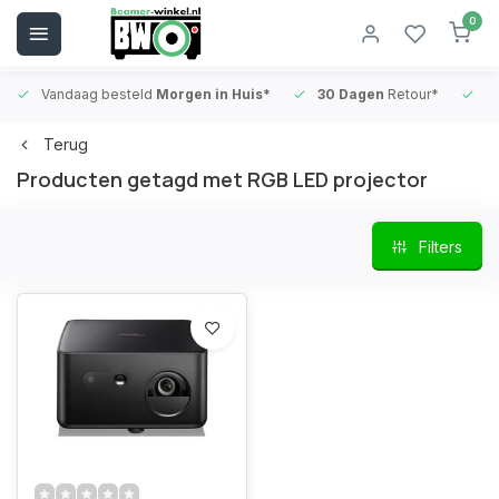
0
Vandaag besteld
Morgen in Huis*
30 Dagen
Retour*
B
Terug
Producten getagd met RGB LED projector
Filters