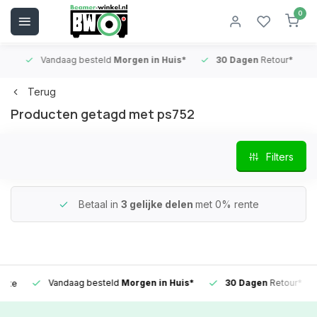
0
Vandaag besteld
Morgen in Huis*
30 Dagen
Retour*
B
Terug
Producten getagd met ps752
Filters
Betaal in
3 gelijke delen
met 0% rente
Vandaag besteld
Morgen in Huis*
30 Dagen
Retour*