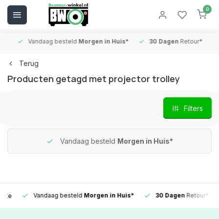
0
Vandaag besteld
Morgen in Huis*
30 Dagen
Retour*
B
Terug
Producten getagd met projector trolley
Filters
Vandaag besteld
Morgen in Huis*
Vandaag besteld
Morgen in Huis*
30 Dagen
Retour*