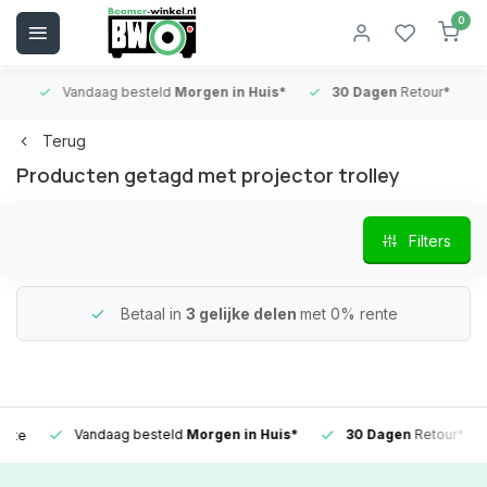
0
Vandaag besteld
Morgen in Huis*
30 Dagen
Retour*
B
Terug
Producten getagd met projector trolley
Filters
Betaal in
3 gelijke delen
met 0% rente
Vandaag besteld
Morgen in Huis*
30 Dagen
Retour*