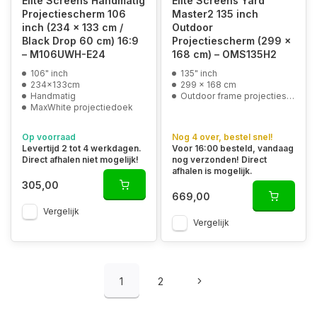
Elite Screens Handmatig
Elite Screens Yard
Projectiescherm 106
Master2 135 inch
inch (234 x 133 cm /
Outdoor
Black Drop 60 cm) 16:9
Projectiescherm (299 x
– M106UWH-E24
168 cm) – OMS135H2
106" inch
135" inch
234x133cm
299 x 168 cm
Handmatig
Outdoor frame projectiescherm
MaxWhite projectiedoek
Op voorraad
Nog 4 over, bestel snel!
Levertijd 2 tot 4 werkdagen.
Voor 16:00 besteld, vandaag
Direct afhalen niet mogelijk!
nog verzonden! Direct
afhalen is mogelijk.
305,00
669,00
Vergelijk
Vergelijk
1
2