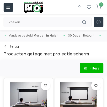
0
Vandaag besteld
Morgen in Huis*
30 Dagen
Retour*
B
Terug
Producten getagd met projectie scherm
Filters