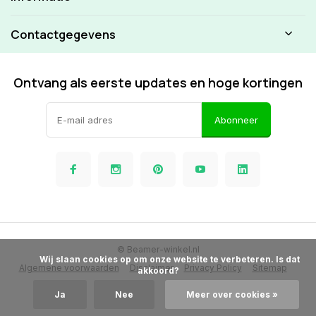
Contactgegevens
Ontvang als eerste updates en hoge kortingen
Abonneer
© Beamer-winkel.nl
            Wij slaan cookies op om onze website te verbeteren. Is dat 
Algemene voorwaarden
Disclaimer
Privacy Policy
Sitemap
akkoord?

Ja
Nee
Meer over cookies »