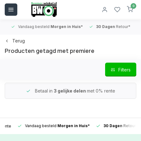
0
Vandaag besteld
Morgen in Huis*
30 Dagen
Retour*
B
Terug
Producten getagd met premiere
Filters
Betaal in
3 gelijke delen
met 0% rente
Vandaag besteld
Morgen in Huis*
30 Dagen
Retour*