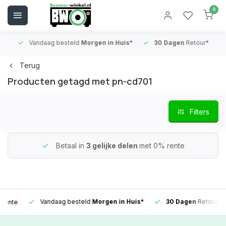
0
Vandaag besteld
Morgen in Huis*
30 Dagen
Retour*
B
Terug
Producten getagd met pn-cd701
Filters
Betaal in
3 gelijke delen
met 0% rente
Vandaag besteld
Morgen in Huis*
30 Dagen
Retour*