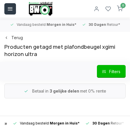
0
Vandaag besteld
Morgen in Huis*
30 Dagen
Retour*
B
Terug
Producten getagd met plafondbeugel xgimi
horizon ultra
Filters
Betaal in
3 gelijke delen
met 0% rente
Vandaag besteld
Morgen in Huis*
30 Dagen
Retour*