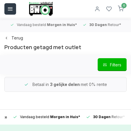
0
Vandaag besteld
Morgen in Huis*
30 Dagen
Retour*
B
Terug
Producten getagd met outlet
Filters
Betaal in
3 gelijke delen
met 0% rente
Vandaag besteld
Morgen in Huis*
30 Dagen
Retour*