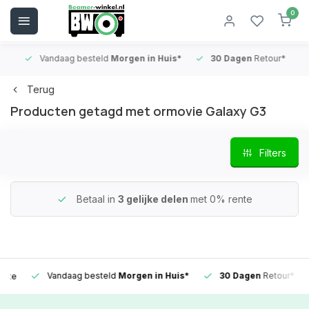
0
Vandaag besteld
Morgen in Huis*
30 Dagen
Retour*
B
Terug
Producten getagd met ormovie Galaxy G3
Filters
Betaal in
3 gelijke delen
met 0% rente
Vandaag besteld
Morgen in Huis*
30 Dagen
Retour*