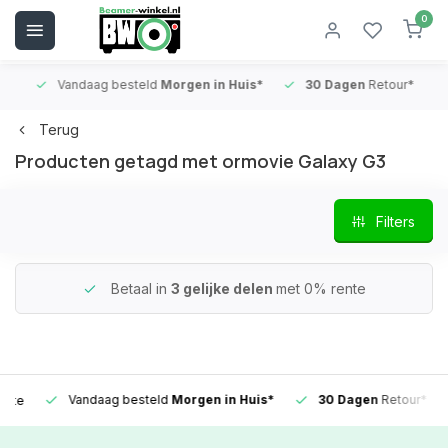
0
Vandaag besteld
Morgen in Huis*
30 Dagen
Retour*
B
Terug
Producten getagd met ormovie Galaxy G3
Filters
Betaal in
3 gelijke delen
met 0% rente
Vandaag besteld
Morgen in Huis*
30 Dagen
Retour*