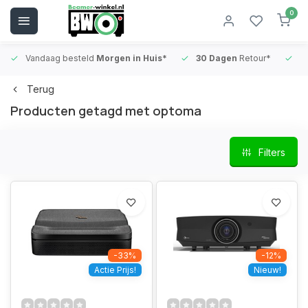
0
Vandaag besteld
Morgen in Huis*
30 Dagen
Retour*
B
Terug
Producten getagd met optoma
Filters
-33%
-12%
Actie Prijs!
Nieuw!