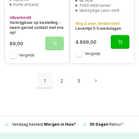
4K HDR
Korte afstand
7000 ANSI lumen
Veelzijdige Lens-shift
Uitverkocht
Verkrijgbaar op bestelling -
Nog 2 over, bestel snel!
neem gerust contact met ons
Levertijd 3-5 werkdagen
op!
4.899,00
89,00
Vergelijk
Vergelijk
1
2
3
Vandaag besteld
Morgen in Huis*
30 Dagen
Retour*