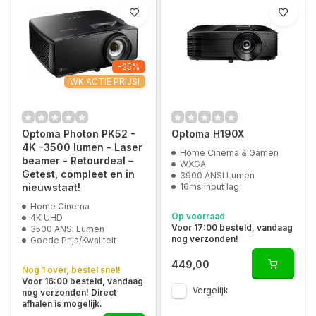
-25%
WK ACTIE PRIJS!
Optoma Photon PK52 -
Optoma H190X
4K -3500 lumen - Laser
Home Cinema & Gamen
beamer - Retourdeal –
WXGA
Getest, compleet en in
3900 ANSI Lumen
nieuwstaat!
16ms input lag
Home Cinema
Op voorraad
4K UHD
Voor 17:00 besteld, vandaag
3500 ANSI Lumen
nog verzonden!
Goede Prijs/Kwaliteit
449,00
Nog 1 over, bestel snel!
Voor 16:00 besteld, vandaag
Vergelijk
nog verzonden! Direct
afhalen is mogelijk.