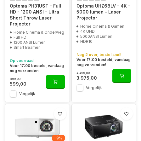
Optoma PH31UST - Full
Optoma UHZ68LV - 4K -
HD - 1200 ANSI - Ultra
5000 lumen - Laser
Short Throw Laser
Projector
Projector
Home Cinema & Gamen
4K UHD
Home Cinema & Onderweg
5000ANSI Lumen
Full HD
HDR10
1200 ANSI Lumen
Smart Beamer
Nog 2 over, bestel snel!
Voor 17:00 besteld, vandaag
Op voorraad
nog verzonden!
Voor 17:00 besteld, vandaag
nog verzonden!
4.499,00
3.975,00
899,00
599,00
Vergelijk
Vergelijk
-9%