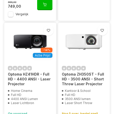
999,00
749,00
Vergelijk
-14%
Actie Prijs!
Optoma HZ41HDR - Full
Optoma ZH350ST - Full
HD - 4400 ANSI - Laser
HD - 3500 ANSI - Short
Projector
Throw Laser Projector
Home Cinema
Kantoor & School
Full HD
Full HD
4400 ANSI Lumen
3500 ANSI lumen
Laser Lichtbron
Laser Short Throw
Op voorraad
Nog 5 over, bestel snel!