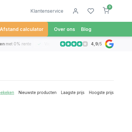
0
Klantenservice
Afstand calculator
Over ons
Blog
4,9
/
5
met 0% rente
Vandaag besteld
Morgen in Huis*
30 Dag
bekeken
Nieuwste producten
Laagste prijs
Hoogste prijs