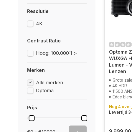
Resolutie
4K
Contrast Ratio
Optoma Z
Hoog: 100.000:1 >
WUXGA HD
Lumen - V
Merken
Lenzen
Grote zal
Alle merken
4K HDR
Optoma
11500 ANS
Edge blen
Nog 4 over,
Prijs
Levertijd 
9.999,00