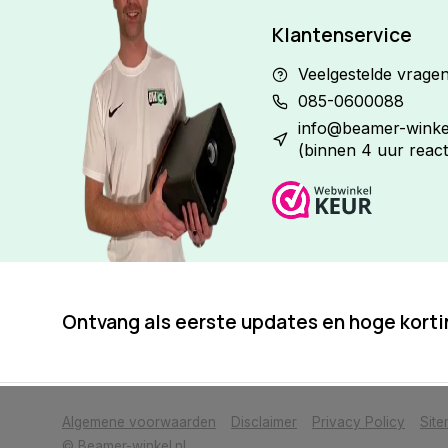
Klantenservice
Veelgestelde vrage
085-0600088
info@beamer-winkel
(binnen 4 uur react
Ontvang als eerste updates en hoge kort
            Wij slaan cookies op om onze website te verbeteren. Is dat akkoor
Algemene voorwaarden
Disclaimer
Privacy Policy
Sit
© Beamer-winkel.nl