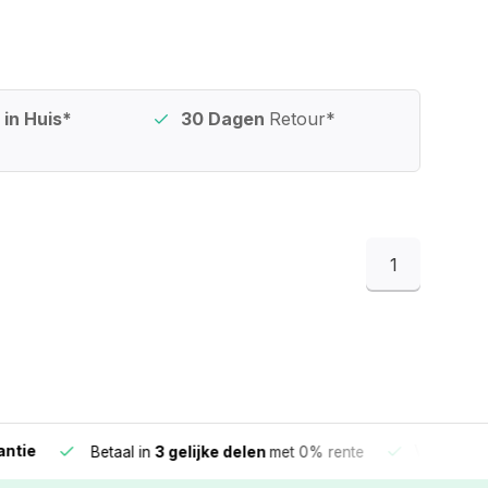
in Huis*
30 Dagen
Retour*
1
e
Vandaag beste
Betaal in
3 gelijke delen
met 0% rente