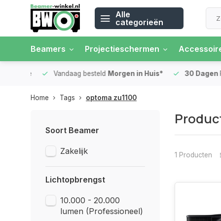
Alle
categorieën
Beamers
Projectieschermen
Accessoir
 rente
Vandaag besteld
Morgen in Huis*
30 Dagen
Ret
Home
Tags
optoma zu1100
Produc
Soort Beamer
Zakelijk
1 Producten
Lichtopbrengst
10.000 - 20.000
lumen (Professioneel)