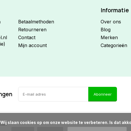
Informatie
n
Betaalmethoden
Over ons
Retourneren
Blog
.nl
Contact
Merken
ie)
Mijn account
Categorieën
ingen
Abonneer
d?

emap