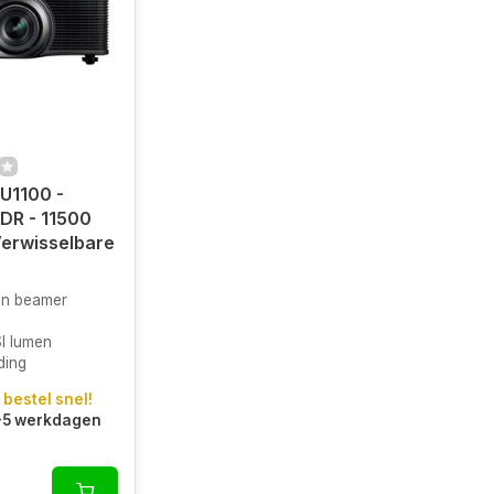
U1100 -
R - 11500
erwisselbare
en beamer
I lumen
ding
 bestel snel!
3-5 werkdagen