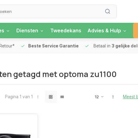
es
Diensten
Tweedekans
Advies & Hulp
our*
Beste Service Garantie
Betaal in
3 gelijke delen
ten getagd met optoma zu1100
Pagina 1 van 1
Meest 