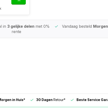
k
l in
3 gelijke delen
met 0%
Vandaag besteld
Morgen 
rente
n in Huis*
30 Dagen
Retour*
Beste Service Garanti