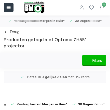
0
Vandaag besteld
Morgen in Huis*
30 Dagen
Retour*
B
Terug
Producten getagd met Optoma ZH551
projector
Filters
Betaal in
3 gelijke delen
met 0% rente
Vandaag besteld
Morgen in Huis*
30 Dagen
Retour*