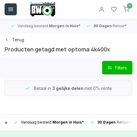
0
Vandaag besteld
Morgen in Huis*
30 Dagen
Retour*
B
Terug
Producten getagd met optoma 4k400x
Filters
Betaal in
3 gelijke delen
met 0% rente
Vandaag besteld
Morgen in Huis*
30 Dagen
Retour*