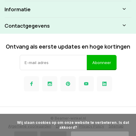
Informatie
Contactgegevens
Ontvang als eerste updates en hoge kortingen
Abonneer
© Beamer-winkel.nl
            Wij slaan cookies op om onze website te verbeteren. Is dat 
Algemene voorwaarden
Disclaimer
Privacy Policy
Sitemap
akkoord?
