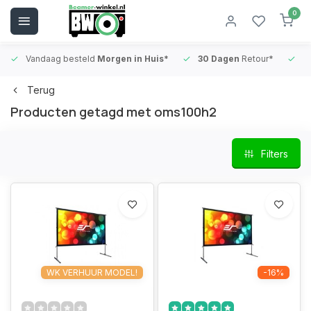
0
Vandaag besteld
Morgen in Huis*
30 Dagen
Retour*
B
Terug
Producten getagd met oms100h2
Filters
WK VERHUUR MODEL!
-16%