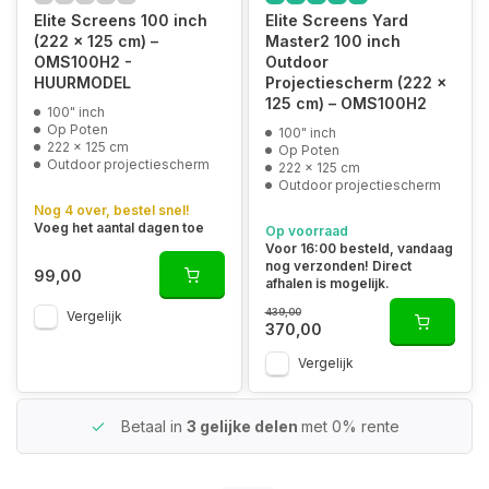
Elite Screens 100 inch
Elite Screens Yard
(222 x 125 cm) –
Master2 100 inch
OMS100H2 -
Outdoor
HUURMODEL
Projectiescherm (222 x
125 cm) – OMS100H2
100" inch
Op Poten
100" inch
222 x 125 cm
Op Poten
Outdoor projectiescherm
222 x 125 cm
Outdoor projectiescherm
Nog 4 over, bestel snel!
Voeg het aantal dagen toe
Op voorraad
Voor 16:00 besteld, vandaag
nog verzonden! Direct
99,00
afhalen is mogelijk.
439,00
Vergelijk
370,00
Vergelijk
Betaal in
3 gelijke delen
met 0% rente