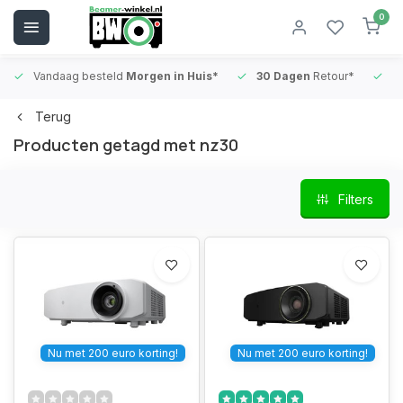
0
Vandaag besteld
Morgen in Huis*
30 Dagen
Retour*
B
Terug
Producten getagd met nz30
Filters
Nu met 200 euro korting!
Nu met 200 euro korting!