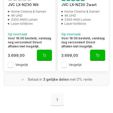
JVC LX-NZ30 Wit
JVC LX-NZ30 Zwart
Home Cinema & Gamen
Home Cinema & Gamen
4K UHD
4K UHD
3300 ANSI Lumen
3300 ANSI Lumen
Laser lichtbron
Laser lichtbron
Op voorraad
Op voorraad
Voor 16:00 besteld, vandaag
Voor 16:00 besteld, vandaag
nog verzonden! Direct
nog verzonden! Direct
afhalen niet mogelijk.
afhalen niet mogelijk.
3.699,00
3.699,00
Vergelijk
Vergelijk
Betaal in
3 gelijke delen
met 0% rente
1