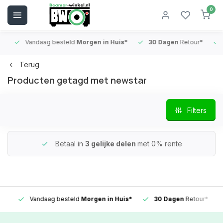
0
Vandaag besteld
Morgen in Huis*
30 Dagen
Retour*
B
Terug
Producten getagd met newstar
Filters
Betaal in
3 gelijke delen
met 0% rente
Vandaag besteld
Morgen in Huis*
30 Dagen
Retour*