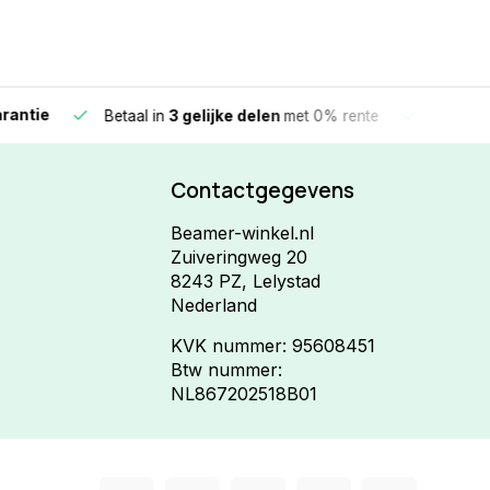
e
Vandaag beste
Betaal in
3 gelijke delen
met 0% rente
Contactgegevens
Beamer-winkel.nl
Zuiveringweg 20
8243 PZ, Lelystad
Nederland
KVK nummer: 95608451
Btw nummer:
NL867202518B01