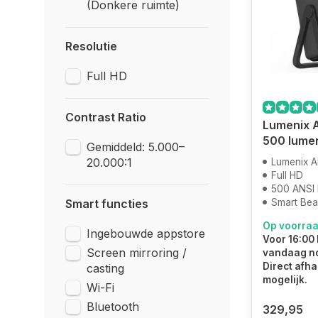
(Donkere ruimte)
Resolutie
Full HD
Contrast Ratio
Lumenix AI
500 lumen
Gemiddeld: 5.000–
20.000:1
Lumenix A
Full HD
500 ANSI
Smart functies
Smart Be
Op voorra
Ingebouwde appstore
Voor 16:00 
Screen mirroring /
vandaag n
Direct afha
casting
mogelijk.
Wi-Fi
Bluetooth
329,95