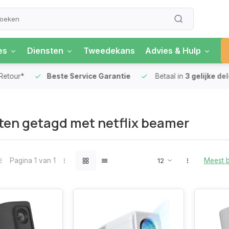
es
Diensten
Tweedekans
Advies & Hulp
our*
Beste Service Garantie
Betaal in
3 gelijke delen
en getagd met netflix beamer
Pagina 1 van 1
Meest 