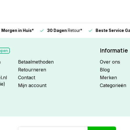
n in Huis*
30 Dagen
Retour*
Beste Service Garanti
Informatie
open
n
Betaalmethoden
Over ons
Retourneren
Blog
.nl
Contact
Merken
ie)
Mijn account
Categorieën