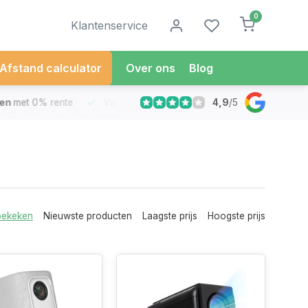
0
Klantenservice
Afstand calculator
Over ons
Blog
4,9
/
5
met 0% rente
Vandaag besteld
Morgen in Huis*
30 Dag
bekeken
Nieuwste producten
Laagste prijs
Hoogste prijs