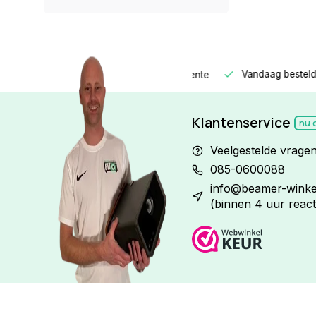
Vandaag besteld
Morge
Betaal in
3 gelijke delen
met 0% rente
Klantenservice
nu 
Veelgestelde vrage
085-0600088
info@beamer-winkel
(binnen 4 uur react