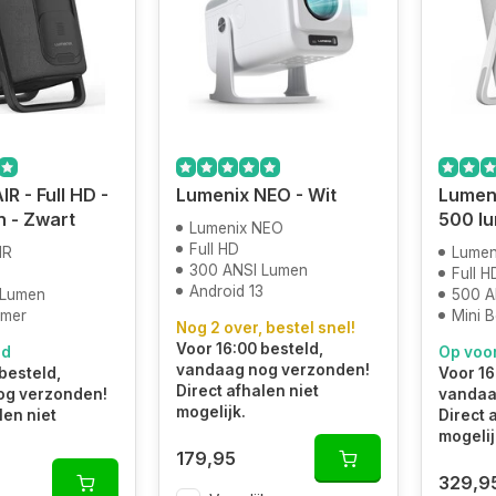
R - Full HD -
Lumenix NEO - Wit
Lumeni
 - Zwart
500 lu
Lumenix NEO
Full HD
IR
Lumen
300 ANSI Lumen
Full H
Android 13
 Lumen
500 A
amer
Mini 
Nog 2 over, bestel snel!
Voor 16:00 besteld,
ad
Op voo
vandaag nog verzonden!
besteld,
Voor 16
Direct afhalen niet
og verzonden!
vandaa
mogelijk.
len niet
Direct 
mogelij
179,95
329,9