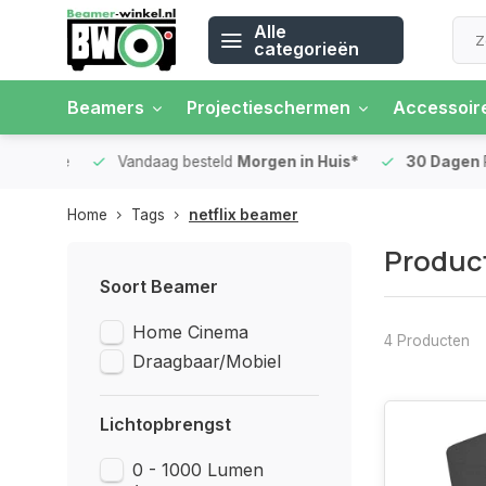
Alle
categorieën
Beamers
Projectieschermen
Accessoir
 rente
Vandaag besteld
Morgen in Huis*
30 Dagen
Ret
Home
Tags
netflix beamer
Product
Soort Beamer
Home Cinema
4 Producten
Draagbaar/Mobiel
Lichtopbrengst
0 - 1000 Lumen