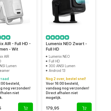
x AIR - Full HD -
Lumenix NEO Zwart -
men - Wit
Full HD
ix AIR
Lumenix NEO
D
Full HD
NSI Lumen
300 ANSI Lumen
Beamer
Android 13
rraad
Nog 2 over, bestel snel!
:00 besteld,
Voor 16:00 besteld,
g nog verzonden!
vandaag nog verzonden!
afhalen niet
Direct afhalen niet
k.
mogelijk.
5
179,95