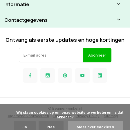
Informatie
Contactgegevens
Ontvang als eerste updates en hoge kortingen
Abonneer
© Beamer-winkel.nl
            Wij slaan cookies op om onze website te verbeteren. Is dat 
Algemene voorwaarden
Disclaimer
Privacy Policy
Sitemap
akkoord?

Ja
Nee
Meer over cookies »