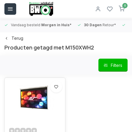
0
Vandaag besteld
Morgen in Huis*
30 Dagen
Retour*
B
Terug
Producten getagd met M150XWH2
Filters