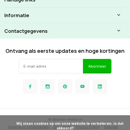
Informatie
Contactgegevens
Ontvang als eerste updates en hoge kortingen
Abonneer
© Beamer-winkel.nl
            Wij slaan cookies op om onze website te verbeteren. Is dat 
Algemene voorwaarden
Disclaimer
Privacy Policy
Sitemap
akkoord?
