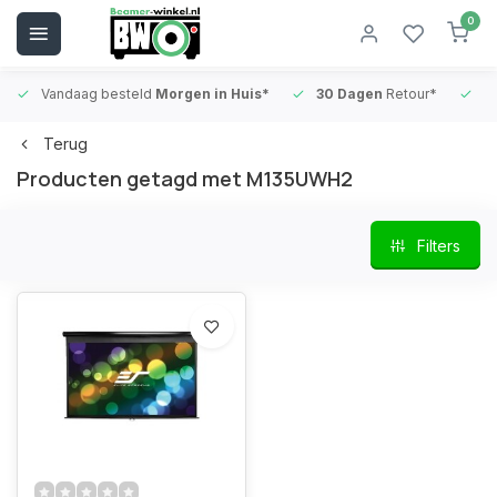
0
Vandaag besteld
Morgen in Huis*
30 Dagen
Retour*
B
Terug
Producten getagd met M135UWH2
Filters