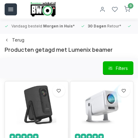
0
Vandaag besteld
Morgen in Huis*
30 Dagen
Retour*
B
Terug
Producten getagd met Lumenix beamer
Filters