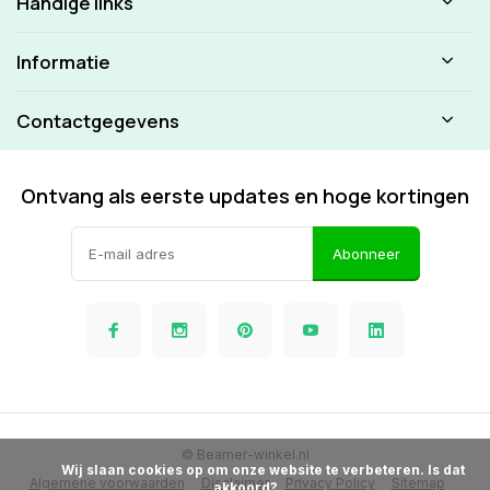
Handige links
Informatie
Contactgegevens
Ontvang als eerste updates en hoge kortingen
Abonneer
© Beamer-winkel.nl
            Wij slaan cookies op om onze website te verbeteren. Is dat 
Algemene voorwaarden
Disclaimer
Privacy Policy
Sitemap
akkoord?
