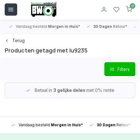
0
Vandaag besteld
Morgen in Huis*
30 Dagen
Retour*
B
Terug
Producten getagd met lu9235
Filters
Betaal in
3 gelijke delen
met 0% rente
Vandaag besteld
Morgen in Huis*
30 Dagen
Retour*