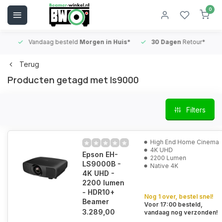
0
Vandaag besteld
Morgen in Huis*
30 Dagen
Retour*
B
Terug
Producten getagd met ls9000
Filters
High End Home Cinema
4K UHD
Epson EH-
2200 Lumen
LS9000B -
Native 4K
4K UHD -
2200 lumen
- HDR10+
Nog 1 over, bestel snel!
Beamer
Voor 17:00 besteld,
3.289,00
vandaag nog verzonden!